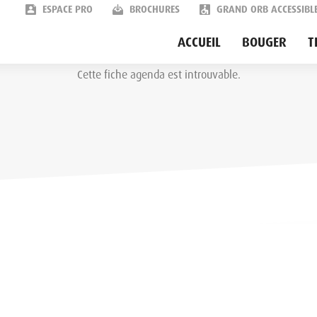
ESPACE PRO
BROCHURES
GRAND ORB ACCESSIBL
Agenda des festivités
ACCUEIL
BOUGER
T
Cette fiche agenda est introuvable.