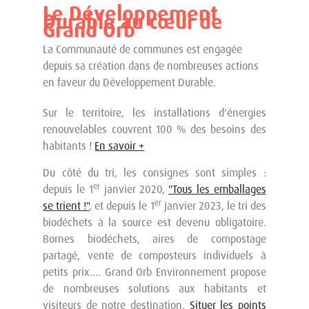
Le Développement
Durable au cœur de
Grand Orb
La Communauté de communes est engagée
depuis sa création dans de nombreuses actions
en faveur du Développement Durable.
Sur le territoire, les installations d'énergies
renouvelables couvrent 100 % des besoins des
habitants !
En savoir +
Du côté du tri, les consignes sont simples :
er
depuis le 1
janvier 2020,
"Tous les emballages
er
se trient !"
, et depuis le 1
janvier 2023, le tri des
biodéchets à la source est devenu obligatoire.
Bornes biodéchets, aires de compostage
partagé, vente de composteurs individuels à
petits prix.... Grand Orb Environnement propose
de nombreuses solutions aux habitants et
visiteurs de notre destination.
Situer les points