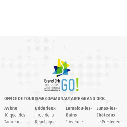
OFFICE DE TOURISME COMMUNAUTAIRE GRAND ORB
Avène
Bédarieux
Lamalou-les-
Lunas-les-
10 quai des
1 rue de la
Bains
Châteaux
Tanneries
République
1 Avenue
Le Presbytère