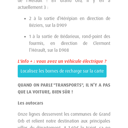
de l’Hérault ! En Grand Orb, il y en a
actuellement 3 :
2 à la sortie d’Hérépian en direction de
Béziers, sur la D909
1 à la sortie de Bédarieux, rond-point des
fourmis, en direction de Clermont
l’Hérault, sur la D908
L'info + : vous avez un véhicule électrique ?
Localisez les bornes de recharge sur la carte
QUAND ON PARLE "TRANSPORTS", IL N’Y A PAS
QUE LA VOITURE, BIEN SÛR !
Les autocars
Onze lignes desservent les communes de Grand
Orb et relient notre destination aux principales
villes du département. A 1,60€ le trajet, ça ne