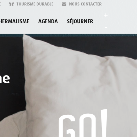
E
TOURISME DURABLE
NOUS CONTACTER
+
HERMALISME
AGENDA
SÉJOURNER
-
me