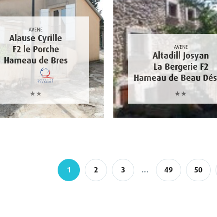
AVENE
Alause Cyrille
F2 le Porche
AVENE
Altadill Josyan
Hameau de Bres
La Bergerie F2
Hameau de Beau Dés
★★
★★
1
2
3
...
49
50