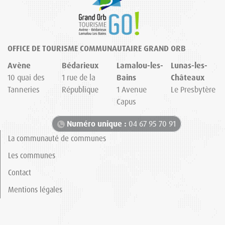
OFFICE DE TOURISME COMMUNAUTAIRE GRAND ORB
Avène
Bédarieux
Lamalou-les-
Lunas-les-
10 quai des
1 rue de la
Bains
Châteaux
Tanneries
République
1 Avenue
Le Presbytère
Capus
Numéro unique :
04 67 95 70 91
La communauté de communes
Les communes
Contact
Mentions légales