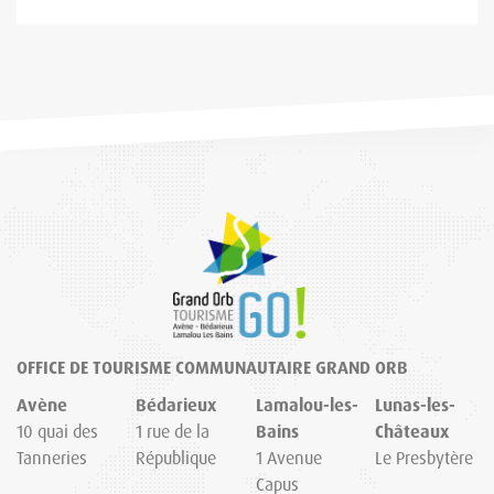
OFFICE DE TOURISME COMMUNAUTAIRE GRAND ORB
Avène
Bédarieux
Lamalou-les-
Lunas-les-
10 quai des
1 rue de la
Bains
Châteaux
Tanneries
République
1 Avenue
Le Presbytère
Capus