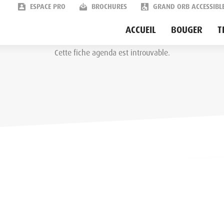
ESPACE PRO
BROCHURES
GRAND ORB ACCESSIBL
Agenda des festivités
ACCUEIL
BOUGER
T
Cette fiche agenda est introuvable.