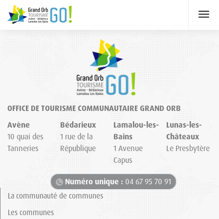
OFFICE DE TOURISME COMMUNAUTAIRE GRAND ORB
Avène
Bédarieux
Lamalou-les-
Lunas-les-
10 quai des
1 rue de la
Bains
Châteaux
Tanneries
République
1 Avenue
Le Presbytère
Capus
Numéro unique :
04 67 95 70 91
La communauté de communes
Les communes