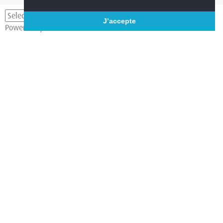
Numéro unique :
04 67 95 70 91
J’accepte
Powered by
Translate
La communauté de communes
Les communes
Contact
Mentions légales
© 2019 Grand Orb