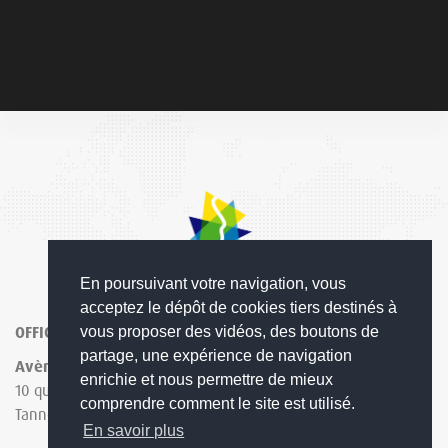
En poursuivant votre navigation, vous
acceptez le dépôt de cookies tiers destinés à
OFFICE DE TOURISME COMMUNAUTAIRE GRAND ORB
vous proposer des vidéos, des boutons de
partage, une expérience de navigation
Avène
Bédarieux
Lamalou-les-
Lunas-les-
enrichie et nous permettre de mieux
10 quai des
1 rue de la
Bains
Châteaux
comprendre comment le site est utilisé.
Tanneries
République
1 Avenue
Le Presbytère
En savoir plus
Capus