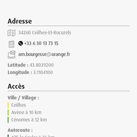
Adresse
34260 Ceilhes-Et-Rocozels
+33 6 30 13 73 15
am.bourgesse
orange.fr
Latitude :
43.8039200
Longitude :
3.1104100
Accès
Ville / Village :
Ceilhes
Avène à 10 km
Cénomes à 12 km
Autoroute :