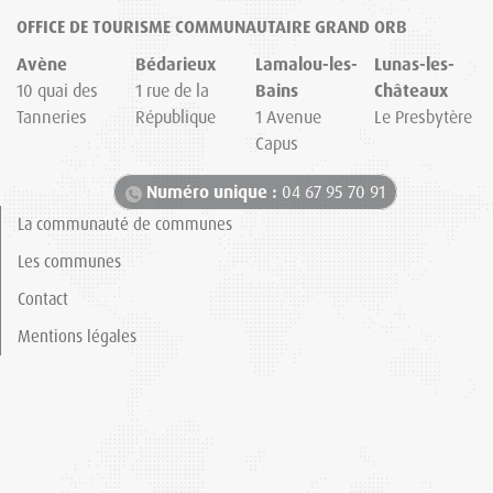
OFFICE DE TOURISME COMMUNAUTAIRE GRAND ORB
Avène
Bédarieux
Lamalou-les-
Lunas-les-
10 quai des
1 rue de la
Bains
Châteaux
Tanneries
République
1 Avenue
Le Presbytère
Capus
Numéro unique :
04 67 95 70 91
La communauté de communes
Les communes
Contact
Mentions légales